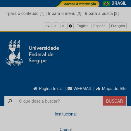
BRASIL
Ir para o conteúdo [1]
|
Ir para o menu [2]
|
Ir para a busca [3]
a+
a-
a
English
Español
Français
Página Inicial
|
WEBMAIL
|
Mapa do Site
Institucional
Campi