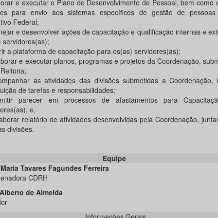
aborar e executar o Plano de Desenvolvimento de Pessoal, bem como 
ões para envio aos sistemas específicos de gestão de pessoa
tivo Federal;
anejar e desenvolver ações de capacitação e qualificação internas e ex
 servidores(as);
erir a plataforma de capacitação para os(as) servidores(as);
laborar e executar planos, programas e projetos da Coordenação, su
Reitoria;
ompanhar as atividades das divisões submetidas a Coordenação
buição de tarefas e responsabilidades;
emitir parecer em processos de afastamentos para Capacitaçã
ores(as), e,
elaborar relatório de atividades desenvolvidas pela Coordenação, jun
s divisões.
Equipe
Maria Tavares Fagundes Ferreira
denadora CDRH
Alberto de Almeida
dor
Informações Gerais