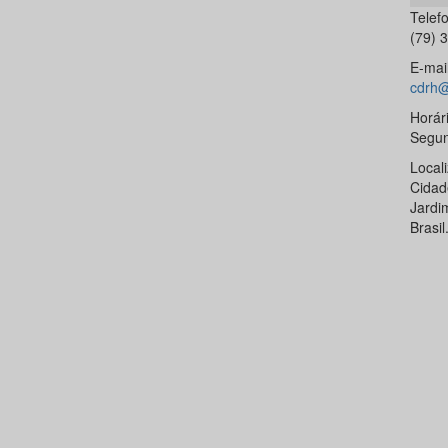
Telef
(79) 
E-mai
cdrh@
Horár
Segun
Local
Cidad
Jardi
Brasil