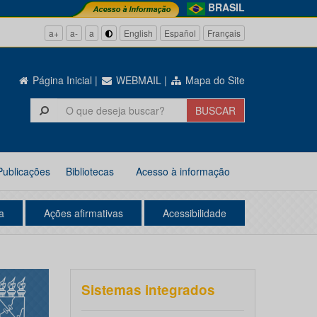
BRASIL
a+
a-
a
English
Español
Français
Página Inicial
|
WEBMAIL
|
Mapa do Site
Publicações
Bibliotecas
Acesso à informação
a
Ações afirmativas
Acessibilidade
Sistemas integrados