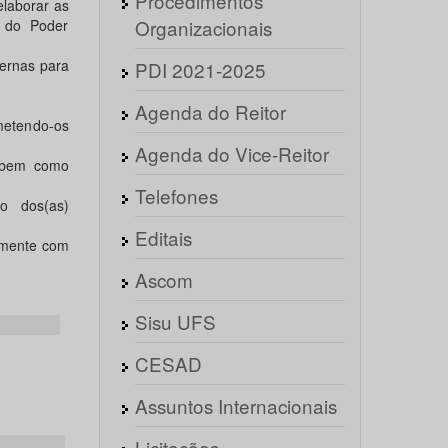
Procedimentos
elaborar as
Organizacionais
s do Poder
ternas para
PDI 2021-2025
Agenda do Reitor
bmetendo-os
Agenda do Vice-Reitor
, bem como
Telefones
o dos(as)
Editais
tamente com
Ascom
Sisu UFS
CESAD
Assuntos Internacionais
Licitações