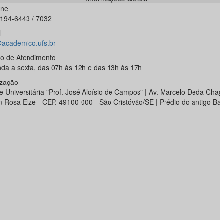
one
3194-6443 / 7032
l
academico.ufs.br
io de Atendimento
da a sexta, das 07h às 12h e das 13h às 17h
ização
e Universitária "Prof. José Aloísio de Campos" | Av. Marcelo Deda Chag
m Rosa Elze - CEP. 49100-000 - São Cristóvão/SE | Prédio do antigo B
.