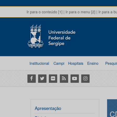
Ir para o conteúdo [1]
|
Ir para o menu [2]
|
Ir para a b
Institucional
Campi
Hospitais
Ensino
Pesqui
Facebook
Twitter
Flickr
RSS
Youtube
Instagram
Apresentação
C