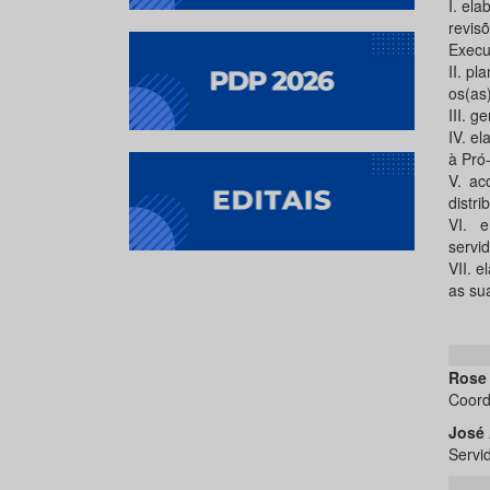
I. el
revis
Execu
II. pl
os(as)
III. g
IV. e
à Pró-
V. ac
distri
VI. 
servid
VII. 
as sua
Rose 
Coor
José 
Servi