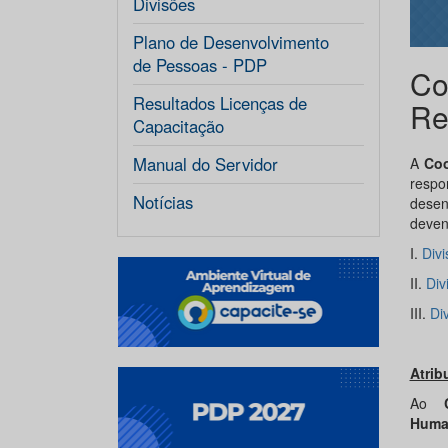
Divisões
Plano de Desenvolvimento
de Pessoas - PDP
Co
Resultados Licenças de
Re
Capacitação
Manual do Servidor
A
Co
respo
Notícias
desen
deven
I.
Divi
II.
Div
III.
Di
Atrib
Ao
Huma